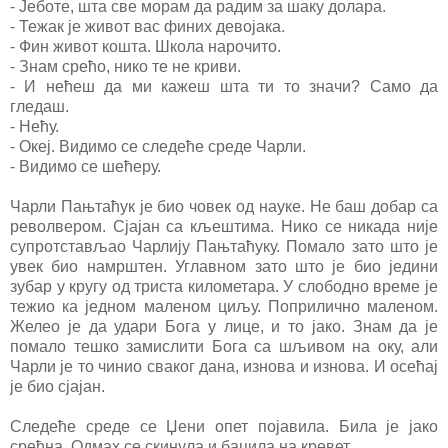
- Јеботе, шта све морам да радим за шаку долара.
- Тежак је живот вас финих девојака.
- Фин живот кошта. Школа нарочито.
- Знам срећо, нико те не криви.
- И нећеш да ми кажеш шта ти то значи? Само да
гледаш.
- Нећу.
- Океј. Видимо се следеће среде Чарли.
- Видимо се шећеру.
Чарли Пањтаћук је био човек од науке. Не баш добар са
револвером. Сјајан са кљештима. Нико се никада није
супротстављао Чарлију Пањтаћуку. Помало зато што је
увек био намрштен. Углавном зато што је био једини
зубар у кругу од триста километара. У слободно време је
тежио ка једном маленом циљу. Поприлично маленом.
Желео је да удари Бога у лице, и то јако. Знам да је
помало тешко замислити Бога са шљивом на оку, али
Чарли је то чинио сваког дана, изнова и изнова. И осећај
је био сјајан.
Следеће среде се Џени опет појавила. Била је јако
срећна. Одмах се скинула и бацила на кревет.