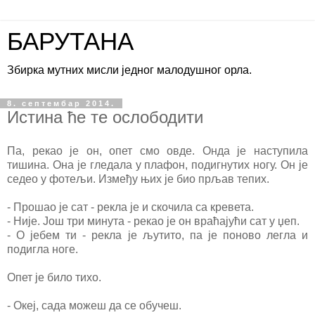
БАРУТАНА
Збирка мутних мисли једног малодушног орла.
8. септембар 2014.
Истина ће те ослободити
Па, рекао је он, опет смо овде. Онда је наступила
тишина. Она је гледала у плафон, подигнутих ногу. Он је
седео у фотељи. Између њих је био прљав тепих.
- Прошао је сат - рекла је и скочила са кревета.
- Није. Још три минута - рекао је он враћајући сат у џеп.
- О јебем ти - рекла је љутито, па је поново легла и
подигла ноге.
Опет је било тихо.
- Океј, сада можеш да се обучеш.