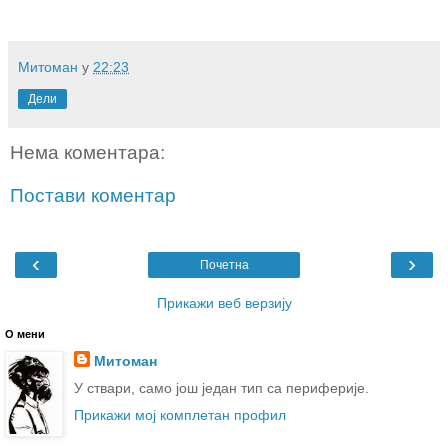
Митоман
у
22:23
Дели
Нема коментара:
Постави коментар
‹
›
Почетна
Прикажи веб верзију
О мени
Митоман
У ствари, само још један тип са периферије.
Прикажи мој комплетан профил