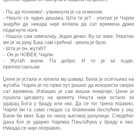
- Па, да почнемо! - узвикнула је са осмехом.
- Нешто се чудно дешава. Шта ти је? - упитао је Чарли
знајући да никада није волела да сат времена држи
подигнуте ноге.
- Нашла сам симпатију. Један дечко. Ву се зове. Ухватио
ме је за руку. Баш сам срећна! - рекла је брзо.
- Шта је он, жутаћ?
- Он је ЧОВЕК, Чарли.
- Жутаћ значи. Па добро. И то је за људе,
претпостављам.
Џени је устала и лупила му шамар. Била је осетљива на
жутаћа. Чарли је по први пут решио да искористи својих
сат времена. Избацио је сав вишак енергије. Џени је
пушила цигарету на кревету. Ништа није остало за
ударац Бога у браду или око. Да се тог трена појавио,
Чарли би га само гледао са блаженим беспућем у оку.
Били би квит. Бар по некој његовој рачуници. Следећег
дана Бог је ударио Чарлија Пањтаћука у браду и око.
Никада се није опоравио.